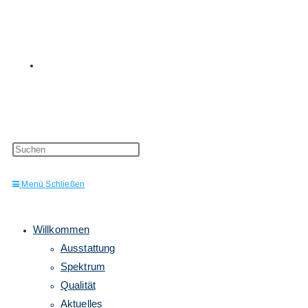
Website-
Press
Escape
to
Menü
Schließen
close
the
Suche
search
panel.
Willkommen
Ausstattung
Spektrum
Qualität
Aktuelles