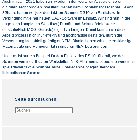
Auch im Jahr 2021 haben wir wieder in den weiteren Ausbau unserer
digitalen Technologien investiert. Neben dem Hochleistungsscanner E4 von
3Shape haben wir jetzt den taktilen Scanner DS10 von Renishaw in
Verbindung mit einer neuen CAD- Software im Einsatz. Wir sind nun in der
Lage, den kompletten Workflow ( Primär- und Sekundärteleskope
einschließlich MOG- Gerüste) digital zu fertigen. Damit können wir diesen
Arbeitsprozess nicht nur effektiv und hochpräzise gestalten, durch die
Verwendung industriell gefertigter NEM- Blanks haben wir eine erstklassige
Materialgüte und Homogenität in unseren NEM-Legierungen.
Und das ist nur ein Beispiel für den Einsatz des DS 10- überall, wo das
Scannen von metallischen Werkstoffen (z. B. Abutments, Stege) notwendig ist,
spielt dieser taktile Scanner seine Überlegenheit gegenüber dem
lichtoptischen Scan aus.
Seite durchsuchen:
Press
Escape
to
close
the
search