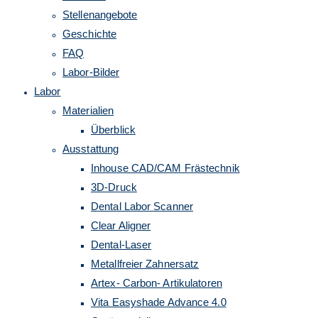
Stellenangebote
umschalten
Geschichte
FAQ
Labor-Bilder
Labor
Materialien
Überblick
Ausstattung
Inhouse CAD/CAM Frästechnik
3D-Druck
Dental Labor Scanner
Clear Aligner
Dental-Laser
Metallfreier Zahnersatz
Artex- Carbon- Artikulatoren
Vita Easyshade Advance 4.0