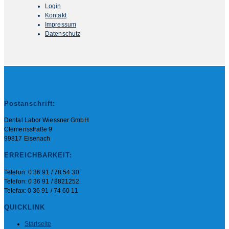
Login
Kontakt
Impressum
Datenschutz
Postanschrift:
Dental Labor Wiessner GmbH
Clemensstraße 9
99817 Eisenach
ERREICHBARKEIT:
Telefon: 0 36 91 / 78 54 30
Telefon: 0 36 91 / 8821252
Telefax: 0 36 91 / 74 60 11
QUICKLINK
Startseite