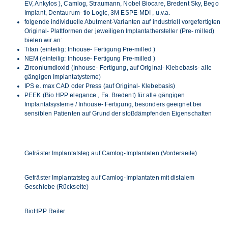
EV, Ankylos ), Camlog, Straumann, Nobel Biocare, Bredent Sky, Bego
Implant, Dentaurum- tio Logic, 3M ESPE-MDI , u.v.a.
folgende individuelle Abutment-Varianten auf industriell vorgefertigten
Original- Plattformen der jeweiligen Implantathersteller (Pre- milled)
bieten wir an:
Titan (einteilig: Inhouse- Fertigung Pre-milled )
NEM (einteilig: Inhouse- Fertigung Pre-milled )
Zirconiumdioxid (Inhouse- Fertigung, auf Original- Klebebasis- alle
gängigen Implantatysteme)
IPS e. max CAD oder Press (auf Original- Klebebasis)
PEEK (Bio HPP elegance , Fa. Bredent) für alle gängigen
Implantatsysteme / Inhouse- Fertigung, besonders geeignet bei
sensiblen Patienten auf Grund der stoßdämpfenden Eigenschaften
Gefräster Implantatsteg auf Camlog-Implantaten (Vorderseite)
Gefräster Implantatsteg auf Camlog-Implantaten mit distalem
Geschiebe (Rückseite)
BioHPP Reiter