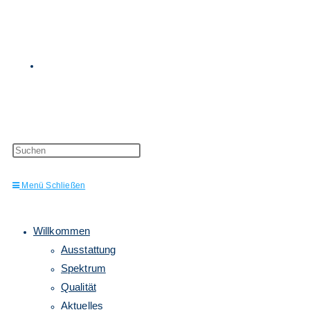
Website-
Press
Escape
to
Menü
Schließen
close
the
Suche
search
panel.
Willkommen
Ausstattung
Spektrum
Qualität
Aktuelles