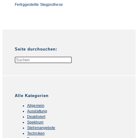
Fertiggestellte Stegprothese
Seite durchsuchen:
Press
Escape
to
close
the
search
panel.
Alle Kategorien
Allgemein
Ausstattung
Deaktiviert
Spektrum
Stellenangebote
Techniken