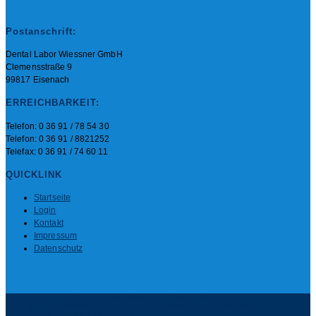
Postanschrift:
Dental Labor Wiessner GmbH
Clemensstraße 9
99817 Eisenach
ERREICHBARKEIT:
Telefon: 0 36 91 / 78 54 30
Telefon: 0 36 91 / 8821252
Telefax: 0 36 91 / 74 60 11
QUICKLINK
Startseite
Login
Kontakt
Impressum
Datenschutz
Copyright: 2019 • Dental Labor Wiessner GmbH • https://dentallabor-
eisenach.de/materialien • Powerd by: Werbeagentur Kreuzkamp •
https://werbeagentur-eisenach.de