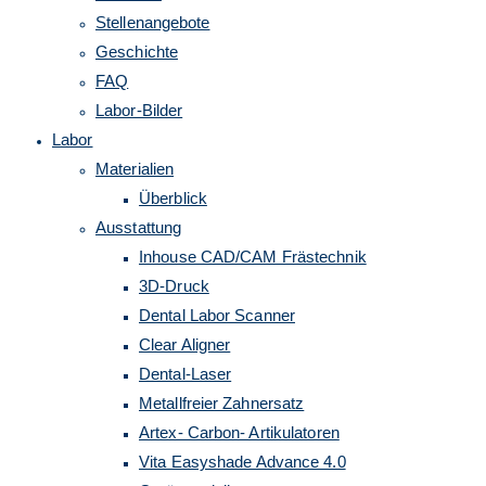
Stellenangebote
umschalten
Geschichte
FAQ
Labor-Bilder
Labor
Materialien
Überblick
Ausstattung
Inhouse CAD/CAM Frästechnik
3D-Druck
Dental Labor Scanner
Clear Aligner
Dental-Laser
Metallfreier Zahnersatz
Artex- Carbon- Artikulatoren
Vita Easyshade Advance 4.0