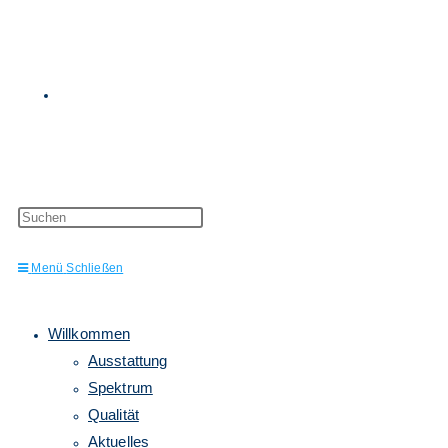
Website-
Press
Escape
to
Menü
Schließen
close
the
Suche
search
panel.
Willkommen
Ausstattung
Spektrum
Qualität
Aktuelles