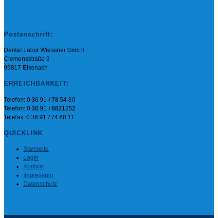
Postanschrift:
Dental Labor Wiessner GmbH
Clemensstraße 9
99817 Eisenach
ERREICHBARKEIT:
Telefon: 0 36 91 / 78 54 30
Telefon: 0 36 91 / 8821252
Telefax: 0 36 91 / 74 60 11
QUICKLINK
Startseite
Login
Kontakt
Impressum
Datenschutz