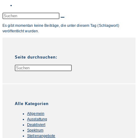
Website-
Suche
Diese
Website
umschalten
Es gibt momentan keine Beiträge, die unter diesem Tag (Schlagwort)
durchsuchen
veröffentlicht wurden.
Seite durchsuchen:
Press
Escape
to
close
the
search
panel.
Alle Kategorien
Allgemein
Ausstattung
Deaktiviert
Spektrum
Stellenangebote