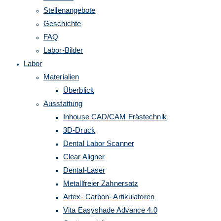
Stellenangebote
umschalten
Geschichte
FAQ
Labor-Bilder
Labor
Materialien
Überblick
Ausstattung
Inhouse CAD/CAM Frästechnik
3D-Druck
Dental Labor Scanner
Clear Aligner
Dental-Laser
Metallfreier Zahnersatz
Artex- Carbon- Artikulatoren
Vita Easyshade Advance 4.0