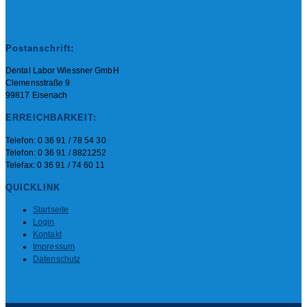
Postanschrift:
Dental Labor Wiessner GmbH
Clemensstraße 9
99817 Eisenach
ERREICHBARKEIT:
Telefon: 0 36 91 / 78 54 30
Telefon: 0 36 91 / 8821252
Telefax: 0 36 91 / 74 60 11
QUICKLINK
Startseite
Login
Kontakt
Impressum
Datenschutz