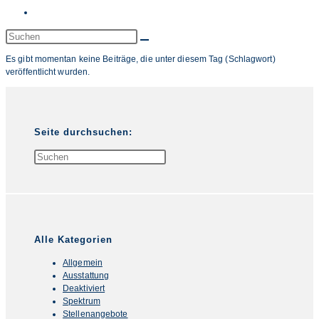
Website-
Suche
Diese
Website
umschalten
Es gibt momentan keine Beiträge, die unter diesem Tag (Schlagwort)
durchsuchen
veröffentlicht wurden.
Seite durchsuchen:
Press
Escape
to
close
the
search
panel.
Alle Kategorien
Allgemein
Ausstattung
Deaktiviert
Spektrum
Stellenangebote