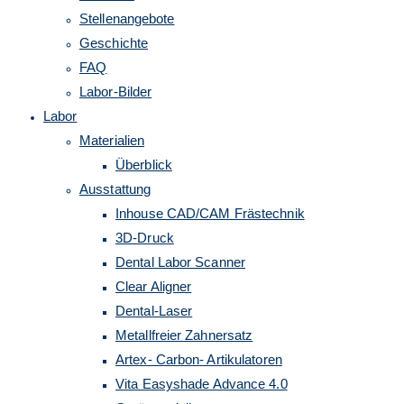
Stellenangebote
umschalten
Geschichte
FAQ
Labor-Bilder
Labor
Materialien
Überblick
Ausstattung
Inhouse CAD/CAM Frästechnik
3D-Druck
Dental Labor Scanner
Clear Aligner
Dental-Laser
Metallfreier Zahnersatz
Artex- Carbon- Artikulatoren
Vita Easyshade Advance 4.0