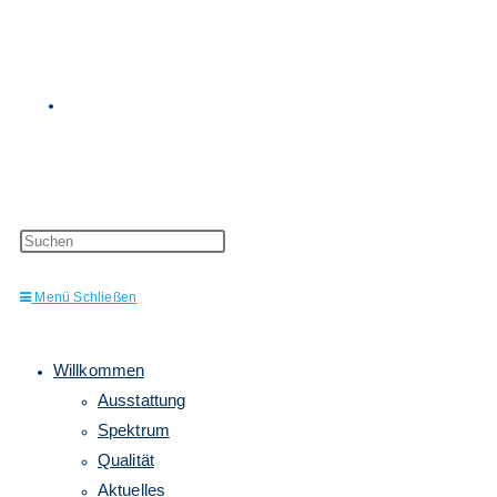
Website-
Press
Escape
to
Menü
Schließen
close
the
Suche
search
panel.
Willkommen
Ausstattung
Spektrum
Qualität
Aktuelles