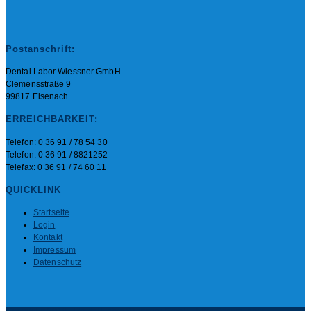
Postanschrift:
Dental Labor Wiessner GmbH
Clemensstraße 9
99817 Eisenach
ERREICHBARKEIT:
Telefon: 0 36 91 / 78 54 30
Telefon: 0 36 91 / 8821252
Telefax: 0 36 91 / 74 60 11
QUICKLINK
Startseite
Login
Kontakt
Impressum
Datenschutz