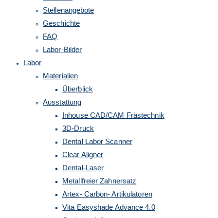
Stellenangebote
umschalten
Geschichte
FAQ
Labor-Bilder
Labor
Materialien
Überblick
Ausstattung
Inhouse CAD/CAM Frästechnik
3D-Druck
Dental Labor Scanner
Clear Aligner
Dental-Laser
Metallfreier Zahnersatz
Artex- Carbon- Artikulatoren
Vita Easyshade Advance 4.0