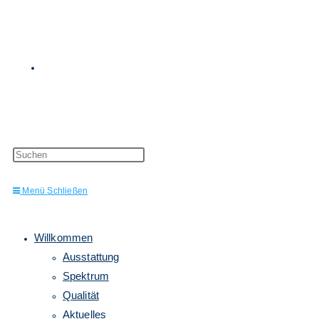
Website-
Press
Escape
to
Menü
Schließen
close
the
Suche
search
panel.
Willkommen
Ausstattung
Spektrum
Qualität
Aktuelles