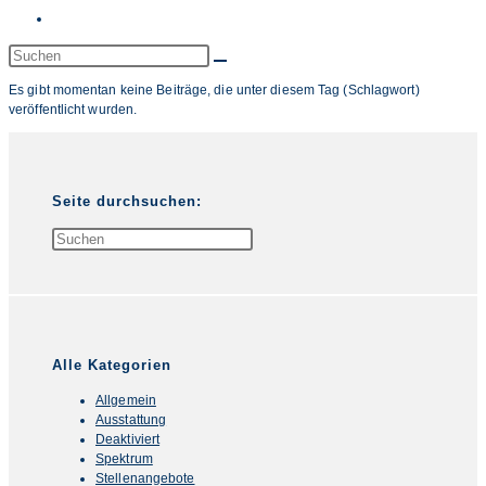
Website-
Suche
Diese
Website
umschalten
Es gibt momentan keine Beiträge, die unter diesem Tag (Schlagwort)
durchsuchen
veröffentlicht wurden.
Seite durchsuchen:
Press
Escape
to
close
the
search
panel.
Alle Kategorien
Allgemein
Ausstattung
Deaktiviert
Spektrum
Stellenangebote